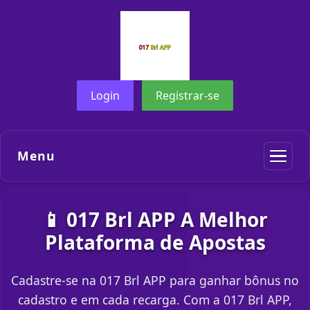
Login
Registrar-se
Menu
📱 017 Brl APP A Melhor
Plataforma de Apostas
Cadastre-se na 017 Brl APP para ganhar bônus no
cadastro e em cada recarga. Com a 017 Brl APP,