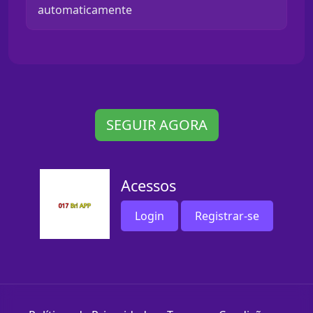
automaticamente
SEGUIR AGORA
Acessos
Login
Registrar-se