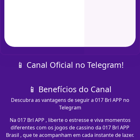
📱 Canal Oficial no Telegram!
📱 Benefícios do Canal
Descubra as vantagens de seguir a 017 Brl APP no
Telegram
Na 017 Brl APP , liberte o estresse e viva momentos
diferentes com os jogos de cassino da 017 Brl APP
Brasil , que te acompanham em cada instante de lazer.