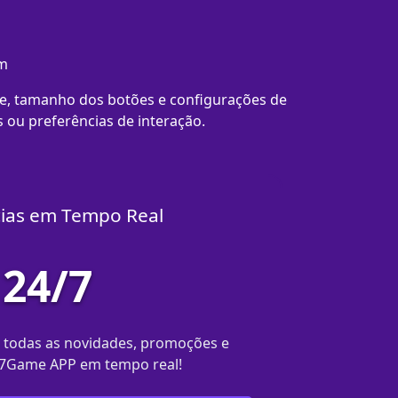
am
que, tamanho dos botões e configurações de
 ou preferências de interação.
cias em Tempo Real
24/7
e todas as novidades, promoções e
17Game APP em tempo real!