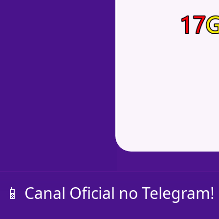
📱 Canal Oficial no Telegram!