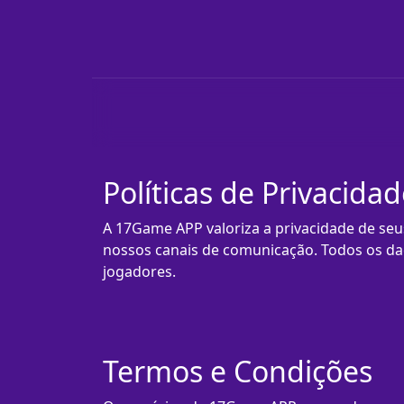
Políticas de Privacida
A 17Game APP valoriza a privacidade de se
nossos canais de comunicação. Todos os dad
jogadores.
Termos e Condições