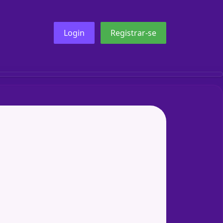
Login
Registrar-se