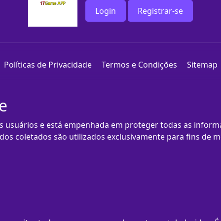
Login
Registrar-se
Políticas de Privacidade
Termos e Condições
Sitemap
de
us usuários e está empenhada em proteger todas as inform
os coletados são utilizados exclusivamente para fins de m