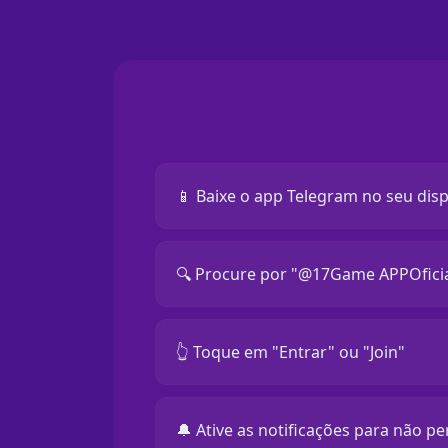
📱 Baixe o app Telegram no seu disp
🔍 Procure por "@17Game APPOficia
👆 Toque em "Entrar" ou "Join"
🔔 Ative as notificações para não p