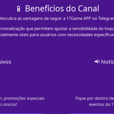
📱 Benefícios do Canal
escubra as vantagens de seguir a 17Game APP no Telegr
ersonalização que permitem ajustar a sensibilidade do to
cialmente úteis para usuários com necessidades específicas
sivos
📢 Notí
m, promoções especiais
Fique por dentro d
s únicos!
eventos da 