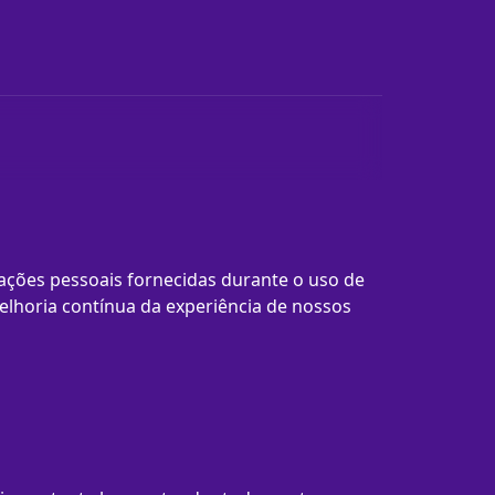
ações pessoais fornecidas durante o uso de
elhoria contínua da experiência de nossos