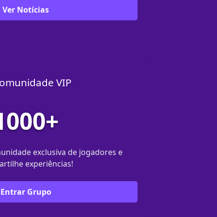
Ver Notícias
Comunidade VIP
1000+
unidade exclusiva de jogadores e
rtilhe experiências!
Entrar Grupo