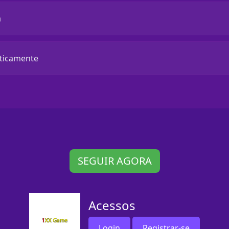
a
aticamente
SEGUIR AGORA
Acessos
Login
Registrar-se