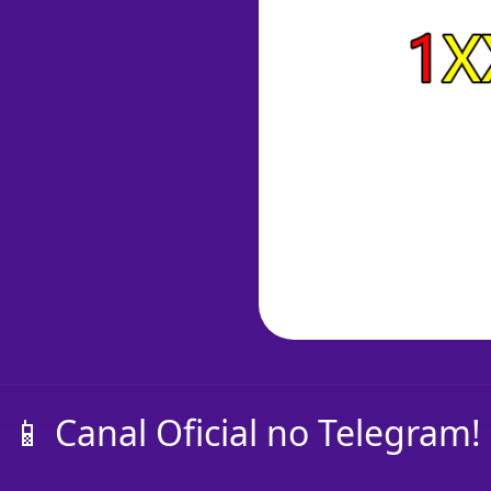
📱 Canal Oficial no Telegram!