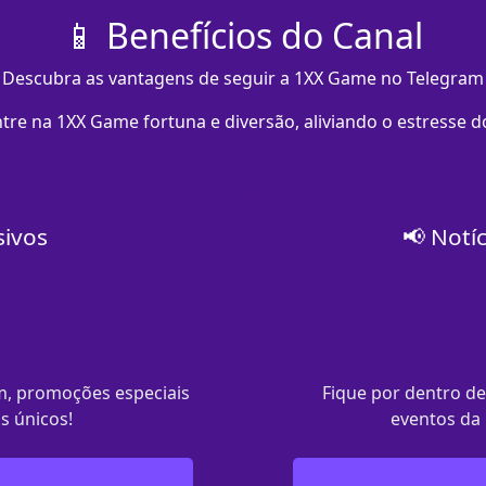
📱 Benefícios do Canal
Descubra as vantagens de seguir a 1XX Game no Telegram
re na 1XX Game fortuna e diversão, aliviando o estresse d
sivos
📢 Notí
m, promoções especiais
Fique por dentro d
s únicos!
eventos da