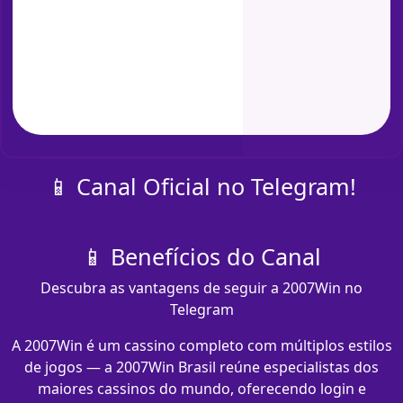
📱 Canal Oficial no Telegram!
📱 Benefícios do Canal
Descubra as vantagens de seguir a 2007Win no
Telegram
A 2007Win é um cassino completo com múltiplos estilos
de jogos — a 2007Win Brasil reúne especialistas dos
maiores cassinos do mundo, oferecendo login e