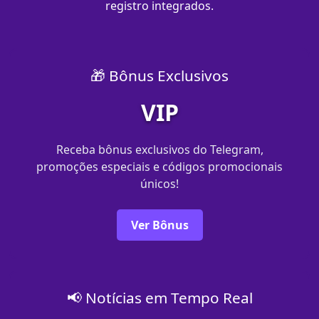
registro integrados.
🎁 Bônus Exclusivos
VIP
Receba bônus exclusivos do Telegram,
promoções especiais e códigos promocionais
únicos!
Ver Bônus
📢 Notícias em Tempo Real