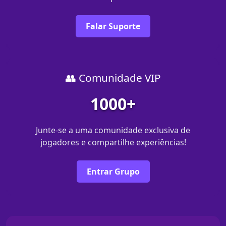
Falar Suporte
👥 Comunidade VIP
1000+
Junte-se a uma comunidade exclusiva de
jogadores e compartilhe experiências!
Entrar Grupo