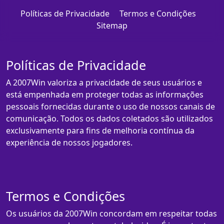
Políticas de Privacidade
Termos e Condições
Sitemap
Políticas de Privacidade
A 2007Win valoriza a privacidade de seus usuários e
está empenhada em proteger todas as informações
pessoais fornecidas durante o uso de nossos canais de
comunicação. Todos os dados coletados são utilizados
exclusivamente para fins de melhoria contínua da
experiência de nossos jogadores.
Termos e Condições
Os usuários da 2007Win concordam em respeitar todas