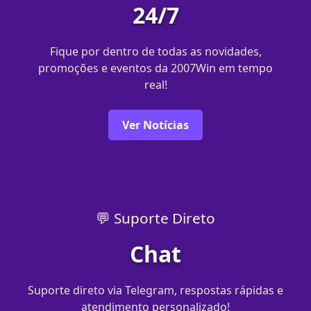
24/7
Fique por dentro de todas as novidades,
promoções e eventos da 2007Win em tempo
real!
Ver Notícias
💬 Suporte Direto
Chat
Suporte direto via Telegram, respostas rápidas e
atendimento personalizado!