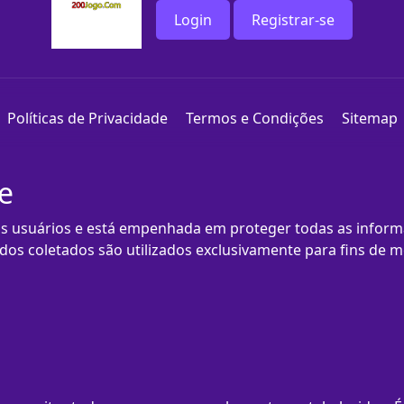
Login
Registrar-se
Políticas de Privacidade
Termos e Condições
Sitemap
de
eus usuários e está empenhada em proteger todas as inform
os coletados são utilizados exclusivamente para fins de m