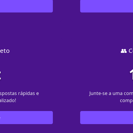
reto
👥 
t
espostas rápidas e
Junte-se a uma com
lizado!
compa
e