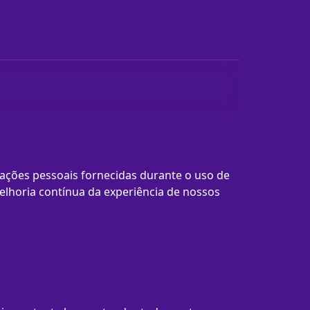
ações pessoais fornecidas durante o uso de
elhoria contínua da experiência de nossos