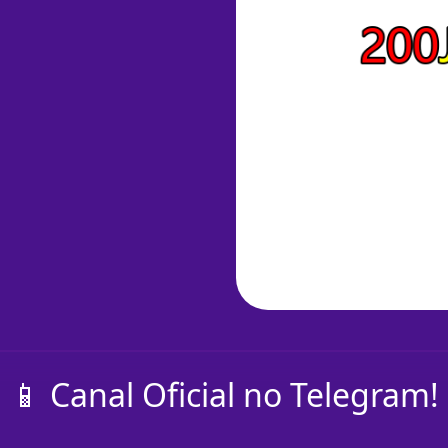
📱 Canal Oficial no Telegram!