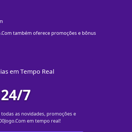
am
Jogo.Com também oferece promoções e bônus
cias em Tempo Real
24/7
e todas as novidades, promoções e
00Jogo.Com em tempo real!