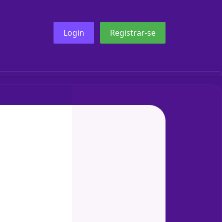
Login
Registrar-se