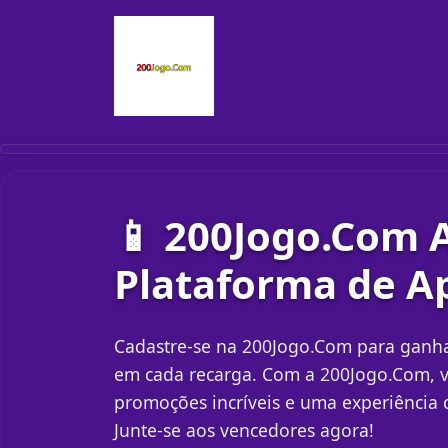
📱 200Jogo.Com 
Plataforma de A
Cadastre-se na 200Jogo.Com para ganha
em cada recarga. Com a 200Jogo.Com, v
promoções incríveis e uma experiência d
Junte-se aos vencedores agora!