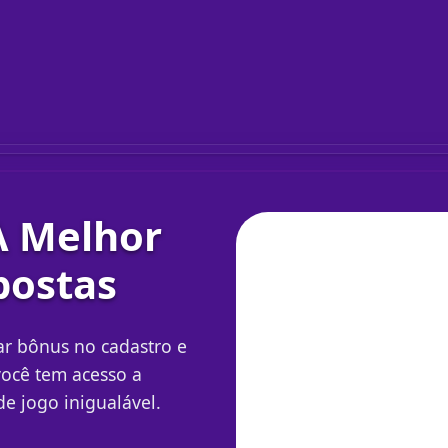
A Melhor
postas
r bônus no cadastro e
ocê tem acesso a
e jogo inigualável.