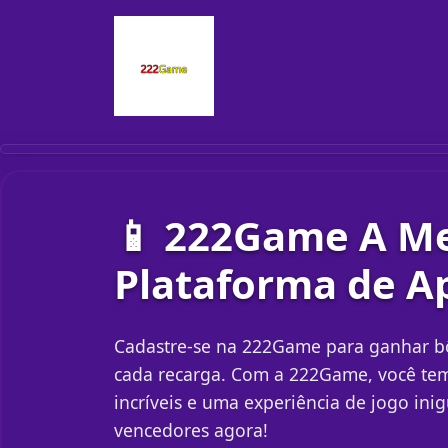
📱 222Game A M
Plataforma de A
Cadastre-se na 222Game para ganhar b
cada recarga. Com a 222Game, você te
incríveis e uma experiência de jogo inig
vencedores agora!