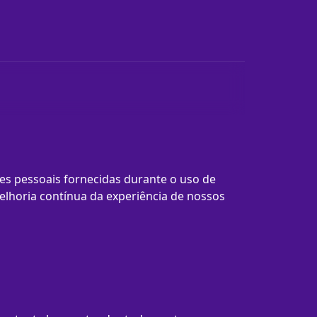
es pessoais fornecidas durante o uso de
elhoria contínua da experiência de nossos