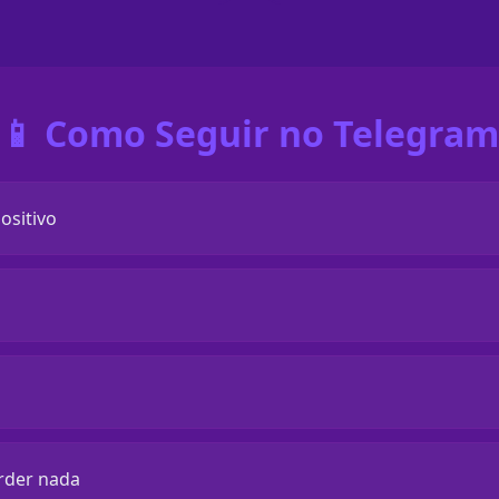
📱 Como Seguir no Telegram
ositivo
erder nada