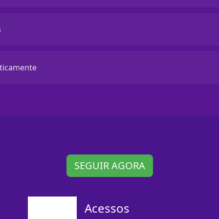
a
aticamente
SEGUIR AGORA
Acessos