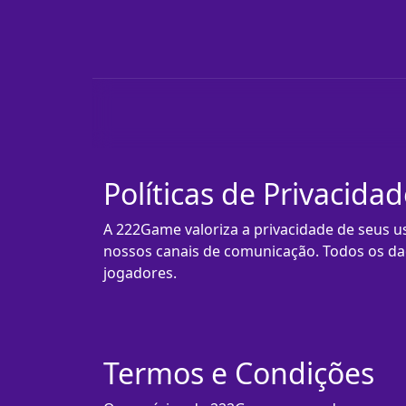
Políticas de Privacida
A 222Game valoriza a privacidade de seus 
nossos canais de comunicação. Todos os dad
jogadores.
Termos e Condições