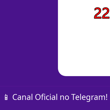
📱 Canal Oficial no Telegram!