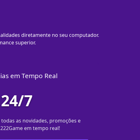
onalidades diretamente no seu computador.
mance superior.
cias em Tempo Real
24/7
e todas as novidades, promoções e
 222Game em tempo real!