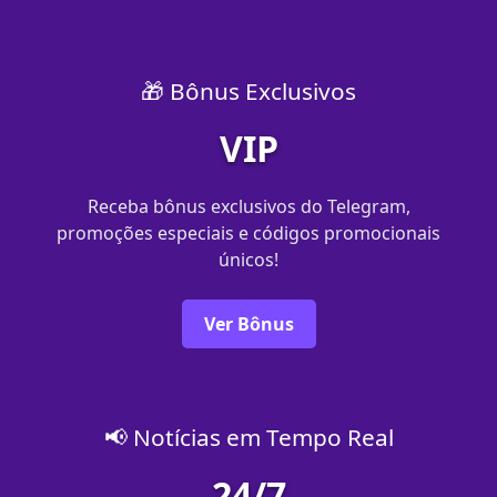
🎁 Bônus Exclusivos
VIP
Receba bônus exclusivos do Telegram,
promoções especiais e códigos promocionais
únicos!
Ver Bônus
📢 Notícias em Tempo Real
24/7