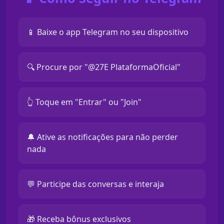
📱 Baixe o app Telegram no seu dispositivo
🔍 Procure por "@27E PlataformaOficial"
👆 Toque em "Entrar" ou "Join"
🔔 Ative as notificações para não perder
nada
💬 Participe das conversas e interaja
🎁 Receba bônus exclusivos