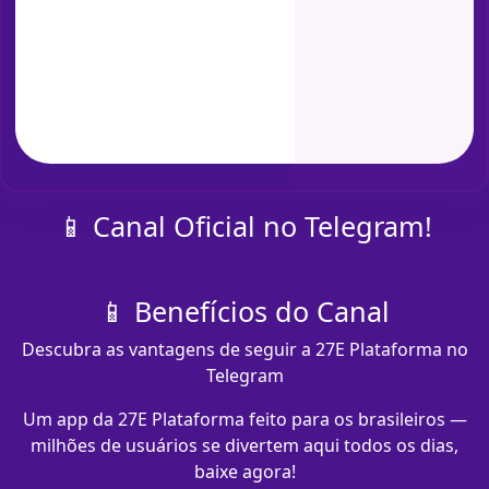
📱 Canal Oficial no Telegram!
📱 Benefícios do Canal
Descubra as vantagens de seguir a 27E Plataforma no
Telegram
Um app da 27E Plataforma feito para os brasileiros —
milhões de usuários se divertem aqui todos os dias,
baixe agora!