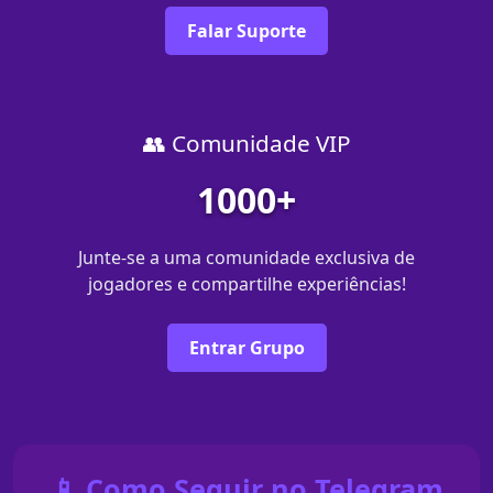
Falar Suporte
👥 Comunidade VIP
1000+
Junte-se a uma comunidade exclusiva de
jogadores e compartilhe experiências!
Entrar Grupo
📱 Como Seguir no Telegram