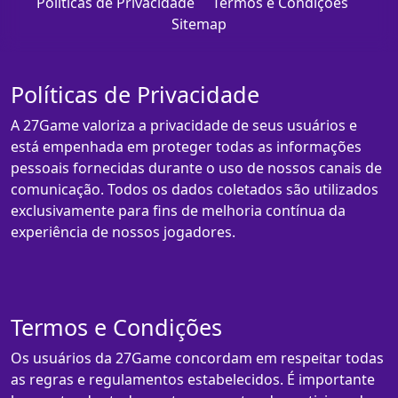
Políticas de Privacidade
Termos e Condições
Sitemap
Políticas de Privacidade
A 27Game valoriza a privacidade de seus usuários e
está empenhada em proteger todas as informações
pessoais fornecidas durante o uso de nossos canais de
comunicação. Todos os dados coletados são utilizados
exclusivamente para fins de melhoria contínua da
experiência de nossos jogadores.
Termos e Condições
Os usuários da 27Game concordam em respeitar todas
as regras e regulamentos estabelecidos. É importante