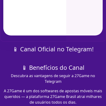
📱 Canal Oficial no Telegram!
📱 Benefícios do Canal
Descubra as vantagens de seguir a 27Game no
Telegram
A 27Game é um dos softwares de apostas móveis mais
queridos — a plataforma 27Game Brasil atrai milhares
de usuários todos os dias.