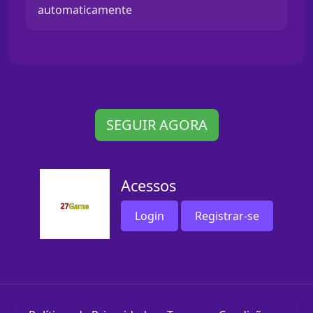
automaticamente
SEGUIR AGORA
Acessos
Login
Registrar-se