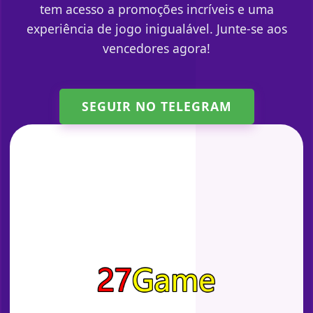
tem acesso a promoções incríveis e uma
experiência de jogo inigualável. Junte-se aos
vencedores agora!
SEGUIR NO TELEGRAM