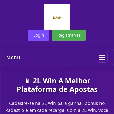
Login
Registrar-se
Menu
📱 2L Win A Melhor
Plataforma de Apostas
Cadastre-se na 2L Win para ganhar bônus no
cadastro e em cada recarga. Com a 2L Win, você