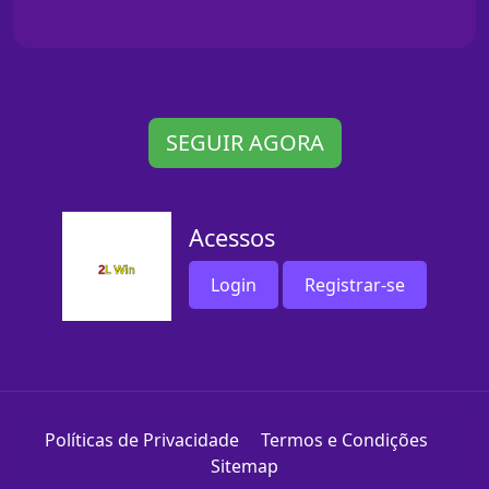
SEGUIR AGORA
Acessos
Login
Registrar-se
Políticas de Privacidade
Termos e Condições
Sitemap