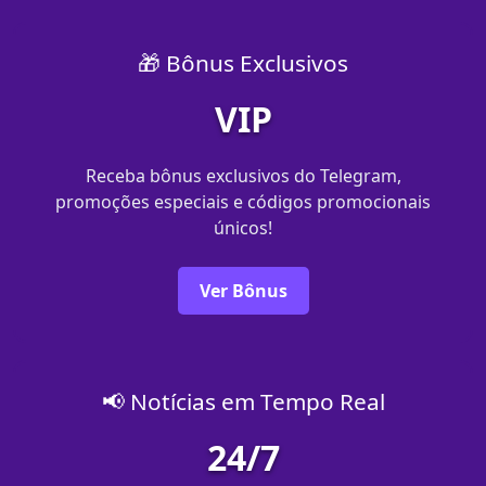
🎁 Bônus Exclusivos
VIP
Receba bônus exclusivos do Telegram,
promoções especiais e códigos promocionais
únicos!
Ver Bônus
📢 Notícias em Tempo Real
24/7