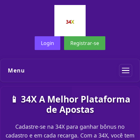
Login
Registrar-se
Menu
📱 34X A Melhor Plataforma
de Apostas
Cadastre-se na 34X para ganhar bônus no
cadastro e em cada recarga. Com a 34X, você tem