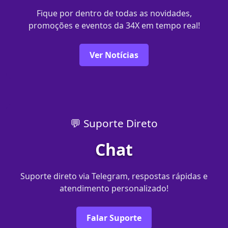
Fique por dentro de todas as novidades,
promoções e eventos da 34X em tempo real!
Ver Notícias
💬 Suporte Direto
Chat
Suporte direto via Telegram, respostas rápidas e
atendimento personalizado!
Falar Suporte