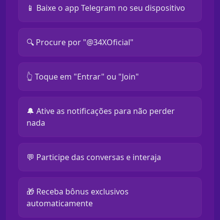
📱 Baixe o app Telegram no seu dispositivo
🔍 Procure por "@34XOficial"
👆 Toque em "Entrar" ou "Join"
🔔 Ative as notificações para não perder
nada
💬 Participe das conversas e interaja
🎁 Receba bônus exclusivos
automaticamente