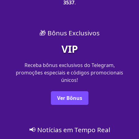
3537
.
🎁 Bônus Exclusivos
VIP
Receba bônus exclusivos do Telegram,
promoções especiais e códigos promocionais
únicos!
Ver Bônus
📢 Notícias em Tempo Real