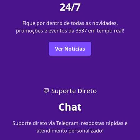
24/7
Fique por dentro de todas as novidades,
promoções e eventos da 3537 em tempo real!
Ver Notícias
💬 Suporte Direto
Chat
Suporte direto via Telegram, respostas rápidas e
atendimento personalizado!