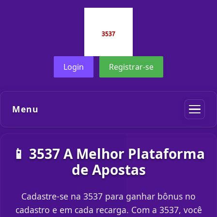
Login
Registrar-se
Menu
📱 3537 A Melhor Plataforma
de Apostas
Cadastre-se na 3537 para ganhar bônus no
cadastro e em cada recarga. Com a 3537, você