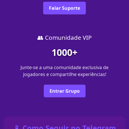
Falar Suporte
👥 Comunidade VIP
1000+
Junte-se a uma comunidade exclusiva de
jogadores e compartilhe experiências!
Entrar Grupo
📱 Como Seguir no Telegram