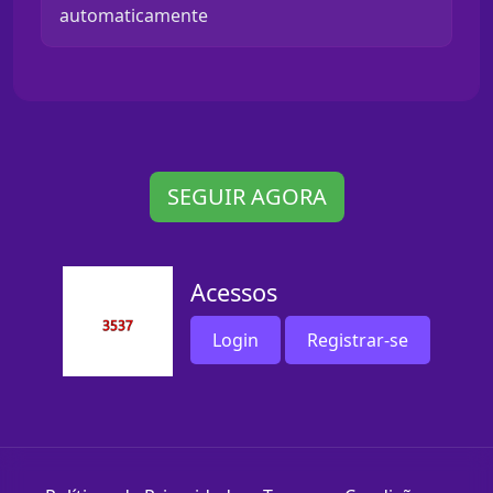
automaticamente
SEGUIR AGORA
Acessos
Login
Registrar-se