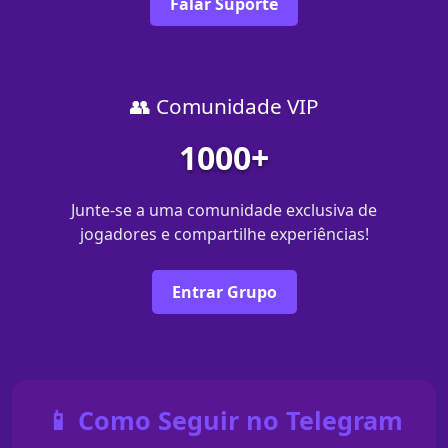
Falar Suporte
👥 Comunidade VIP
1000+
Junte-se a uma comunidade exclusiva de
jogadores e compartilhe experiências!
Entrar Grupo
📱 Como Seguir no Telegram