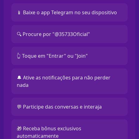
📱 Baixe o app Telegram no seu dispositivo
🔍 Procure por "@35733Oficial"
👆 Toque em "Entrar" ou "Join"
🔔 Ative as notificações para não perder
nada
💬 Participe das conversas e interaja
🎁 Receba bônus exclusivos
automaticamente