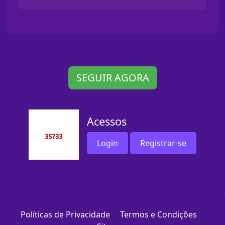
SEGUIR AGORA
Acessos
Login
Registrar-se
Políticas de Privacidade
Termos e Condições