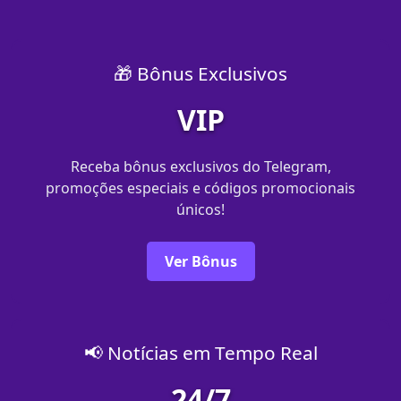
🎁 Bônus Exclusivos
VIP
Receba bônus exclusivos do Telegram,
promoções especiais e códigos promocionais
únicos!
Ver Bônus
📢 Notícias em Tempo Real
24/7