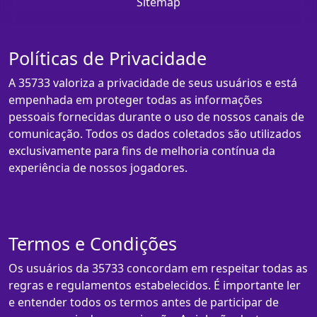
Sitemap
Políticas de Privacidade
A 35733 valoriza a privacidade de seus usuários e está
empenhada em proteger todas as informações
pessoais fornecidas durante o uso de nossos canais de
comunicação. Todos os dados coletados são utilizados
exclusivamente para fins de melhoria contínua da
experiência de nossos jogadores.
Termos e Condições
Os usuários da 35733 concordam em respeitar todas as
regras e regulamentos estabelecidos. É importante ler
e entender todos os termos antes de participar de