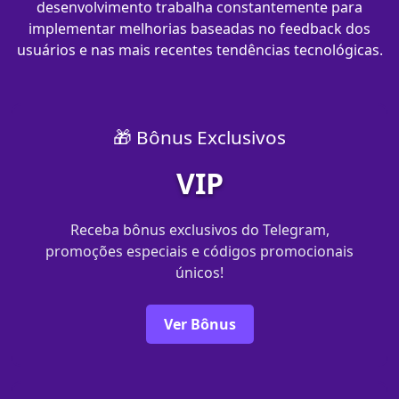
desenvolvimento trabalha constantemente para
implementar melhorias baseadas no feedback dos
usuários e nas mais recentes tendências tecnológicas.
🎁 Bônus Exclusivos
VIP
Receba bônus exclusivos do Telegram,
promoções especiais e códigos promocionais
únicos!
Ver Bônus