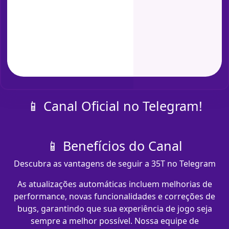
📱 Canal Oficial no Telegram!
📱 Benefícios do Canal
Descubra as vantagens de seguir a 35T no Telegram
As atualizações automáticas incluem melhorias de
performance, novas funcionalidades e correções de
bugs, garantindo que sua experiência de jogo seja
sempre a melhor possível. Nossa equipe de