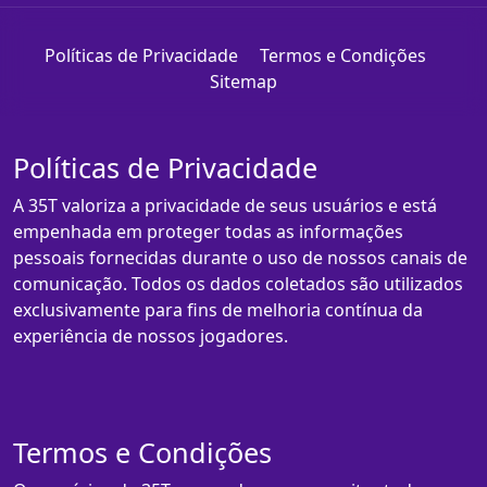
Políticas de Privacidade
Termos e Condições
Sitemap
Políticas de Privacidade
A 35T valoriza a privacidade de seus usuários e está
empenhada em proteger todas as informações
pessoais fornecidas durante o uso de nossos canais de
comunicação. Todos os dados coletados são utilizados
exclusivamente para fins de melhoria contínua da
experiência de nossos jogadores.
Termos e Condições