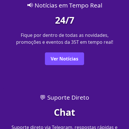
📢 Notícias em Tempo Real
24/7
Fique por dentro de todas as novidades,
promoções e eventos da 35T em tempo real!
Ver Notícias
💬 Suporte Direto
Chat
Suporte direto via Telegram, respostas rápidas e