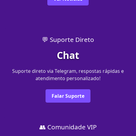
💬 Suporte Direto
Chat
Suporte direto via Telegram, respostas rápidas e
atendimento personalizado!
Falar Suporte
👥 Comunidade VIP