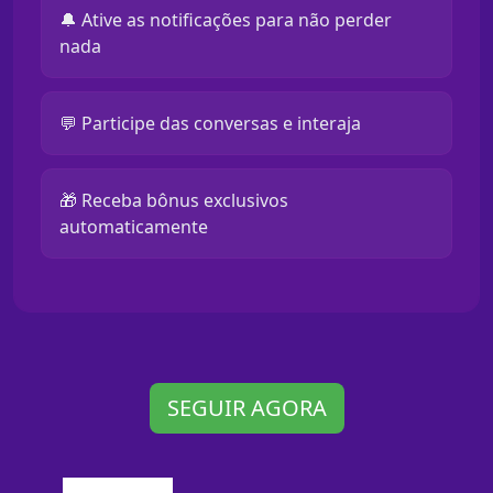
🔔 Ative as notificações para não perder
nada
💬 Participe das conversas e interaja
🎁 Receba bônus exclusivos
automaticamente
SEGUIR AGORA