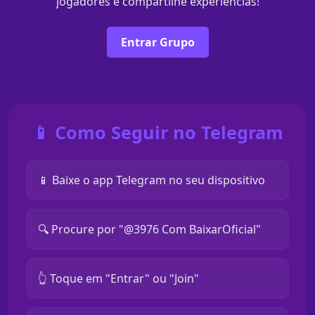
jogadores e compartilhe experiências!
Entrar Grupo
📱 Como Seguir no Telegram
📱 Baixe o app Telegram no seu dispositivo
🔍 Procure por "@3976 Com BaixarOficial"
👆 Toque em "Entrar" ou "Join"