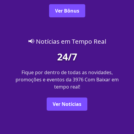
Ver Bônus
📢 Notícias em Tempo Real
24/7
Fique por dentro de todas as novidades,
promoções e eventos da 3976 Com Baixar em
tempo real!
Ver Notícias