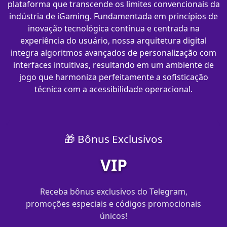
plataforma que transcende os limites convencionais da
indústria de iGaming. Fundamentada em princípios de
inovação tecnológica contínua e centrada na
experiência do usuário, nossa arquitetura digital
integra algoritmos avançados de personalização com
interfaces intuitivas, resultando em um ambiente de
jogo que harmoniza perfeitamente a sofisticação
técnica com a acessibilidade operacional.
🎁 Bônus Exclusivos
VIP
Receba bônus exclusivos do Telegram,
promoções especiais e códigos promocionais
únicos!