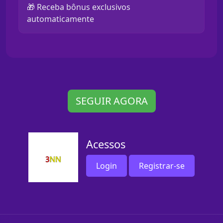
🎁 Receba bônus exclusivos
automaticamente
SEGUIR AGORA
Acessos
Login
Registrar-se