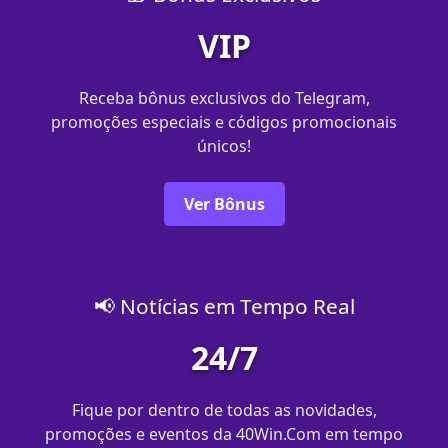
VIP
Receba bônus exclusivos do Telegram,
promoções especiais e códigos promocionais
únicos!
Ver Bônus
📢 Notícias em Tempo Real
24/7
Fique por dentro de todas as novidades,
promoções e eventos da 40Win.Com em tempo