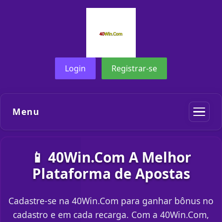
Login
Registrar-se
Menu
📱 40Win.Com A Melhor
Plataforma de Apostas
Cadastre-se na 40Win.Com para ganhar bônus no
cadastro e em cada recarga. Com a 40Win.Com,