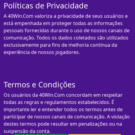
Políticas de Privacidade
A 40Win.Com valoriza a privacidade de seus usuários e
está empenhada em proteger todas as informações
pessoais fornecidas durante o uso de nossos canais de
comunicação. Todos os dados coletados são utilizados
exclusivamente para fins de melhoria contínua da
experiência de nossos jogadores.
Termos e Condições
Os usuários da 40Win.Com concordam em respeitar
todas as regras e regulamentos estabelecidos. É
importante ler e entender todos os termos antes de
participar de nossos canais de comunicação. A violação
destes termos pode resultar em penalizações ou na
suspensão da conta.