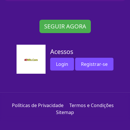
SEGUIR AGORA
Acessos
Login
Registrar-se
Políticas de Privacidade
Termos e Condições
Sitemap