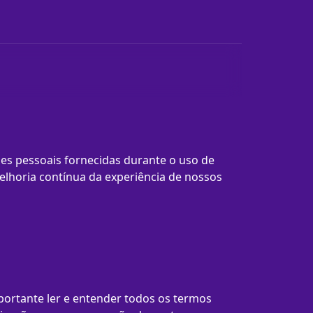
es pessoais fornecidas durante o uso de
elhoria contínua da experiência de nossos
ortante ler e entender todos os termos