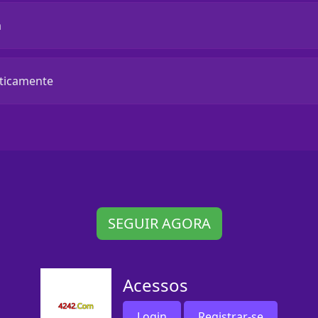
a
aticamente
SEGUIR AGORA
Acessos
Login
Registrar-se