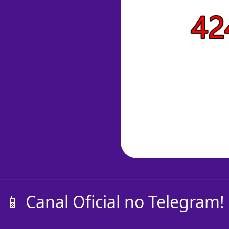
📱 Canal Oficial no Telegram!