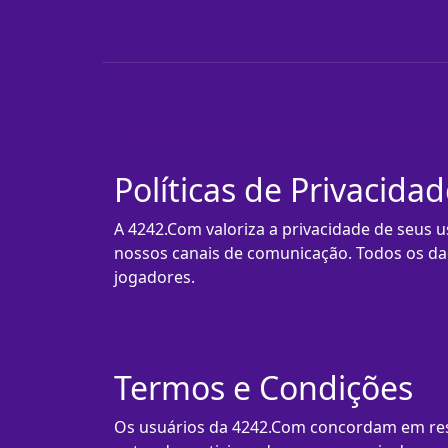
Políticas de Privacida
A 4242.Com valoriza a privacidade de seus 
nossos canais de comunicação. Todos os dad
jogadores.
Termos e Condições
Os usuários da 4242.Com concordam em resp