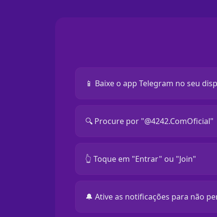
📱 Baixe o app Telegram no seu disp
🔍 Procure por "@4242.ComOficial"
👆 Toque em "Entrar" ou "Join"
🔔 Ative as notificações para não p