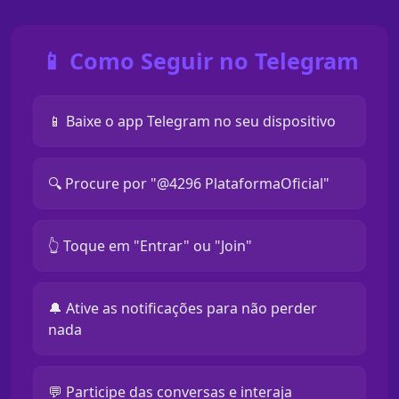
📱 Como Seguir no Telegram
📱 Baixe o app Telegram no seu dispositivo
🔍 Procure por "@4296 PlataformaOficial"
👆 Toque em "Entrar" ou "Join"
🔔 Ative as notificações para não perder
nada
💬 Participe das conversas e interaja