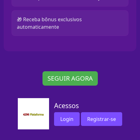
🎁 Receba bônus exclusivos
automaticamente
SEGUIR AGORA
Acessos
Login
Registrar-se