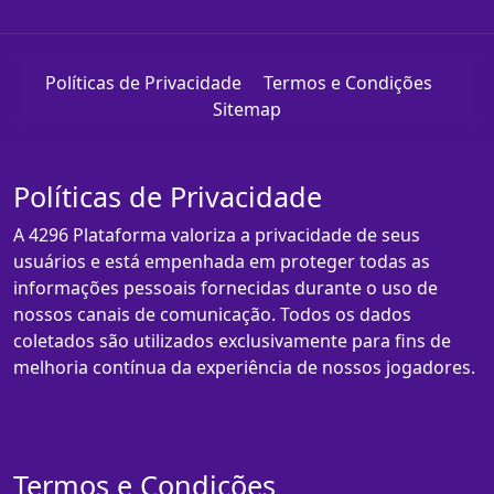
Políticas de Privacidade
Termos e Condições
Sitemap
Políticas de Privacidade
A 4296 Plataforma valoriza a privacidade de seus
usuários e está empenhada em proteger todas as
informações pessoais fornecidas durante o uso de
nossos canais de comunicação. Todos os dados
coletados são utilizados exclusivamente para fins de
melhoria contínua da experiência de nossos jogadores.
Termos e Condições