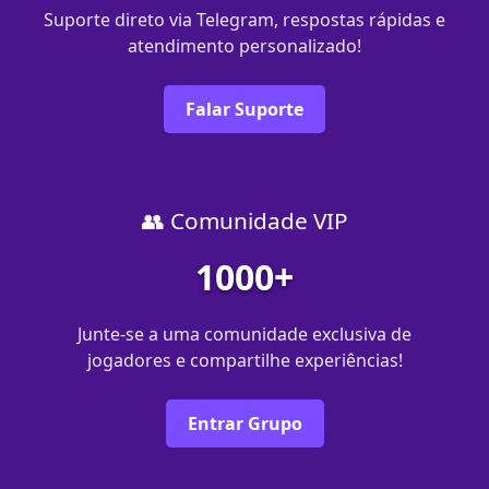
Suporte direto via Telegram, respostas rápidas e
atendimento personalizado!
Falar Suporte
👥 Comunidade VIP
1000+
Junte-se a uma comunidade exclusiva de
jogadores e compartilhe experiências!
Entrar Grupo