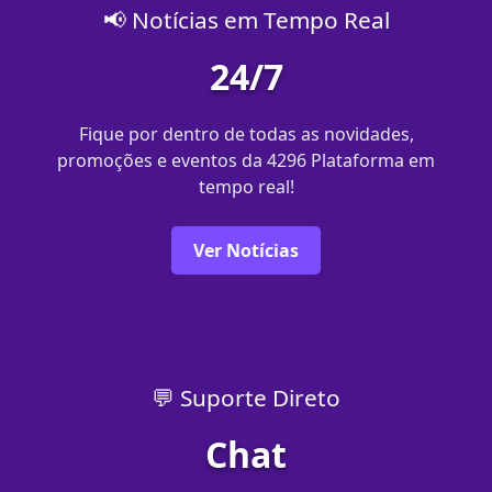
📢 Notícias em Tempo Real
24/7
Fique por dentro de todas as novidades,
promoções e eventos da 4296 Plataforma em
tempo real!
Ver Notícias
💬 Suporte Direto
Chat