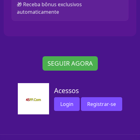
🎁 Receba bônus exclusivos
automaticamente
SEGUIR AGORA
Acessos
Login
Registrar-se