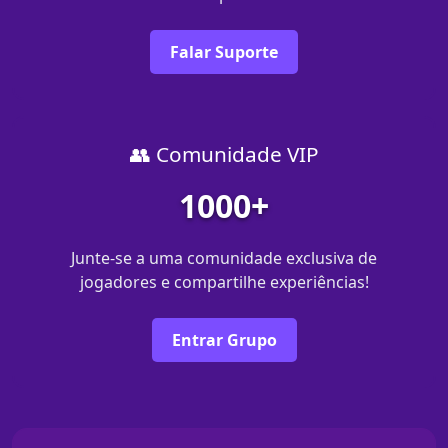
Falar Suporte
👥 Comunidade VIP
1000+
Junte-se a uma comunidade exclusiva de
jogadores e compartilhe experiências!
Entrar Grupo