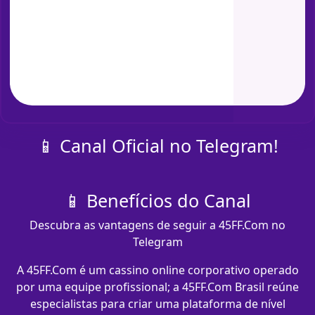
📱 Canal Oficial no Telegram!
📱 Benefícios do Canal
Descubra as vantagens de seguir a 45FF.Com no
Telegram
A 45FF.Com é um cassino online corporativo operado
por uma equipe profissional; a 45FF.Com Brasil reúne
especialistas para criar uma plataforma de nível