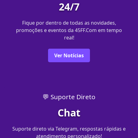
24/7
Fique por dentro de todas as novidades,
promoções e eventos da 45FF.Com em tempo
real!
Ver Notícias
💬 Suporte Direto
Chat
Suporte direto via Telegram, respostas rápidas e
atendimento personalizado!