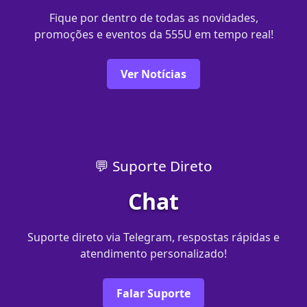
Fique por dentro de todas as novidades,
promoções e eventos da 555U em tempo real!
Ver Notícias
💬 Suporte Direto
Chat
Suporte direto via Telegram, respostas rápidas e
atendimento personalizado!
Falar Suporte