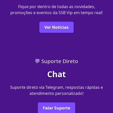
Fique por dentro de todas as novidades,
promoções e eventos da 55B Vip em tempo real!
Ver Notícias
💬 Suporte Direto
Chat
Suporte direto via Telegram, respostas rápidas e
atendimento personalizado!
Falar Suporte