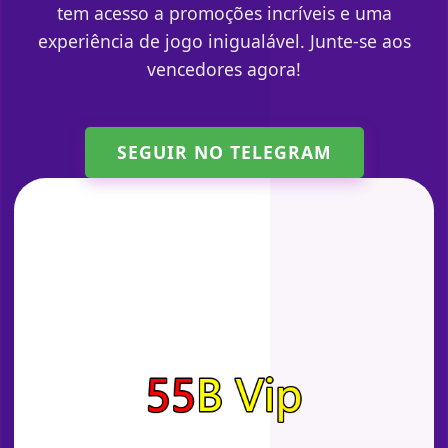
tem acesso a promoções incríveis e uma
experiência de jogo inigualável. Junte-se aos
vencedores agora!
SEGUIR NO TELEGRAM