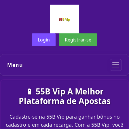
Login
Registrar-se
Menu
📱 55B Vip A Melhor
Plataforma de Apostas
Cadastre-se na 55B Vip para ganhar bônus no
cadastro e em cada recarga. Com a 55B Vip, você