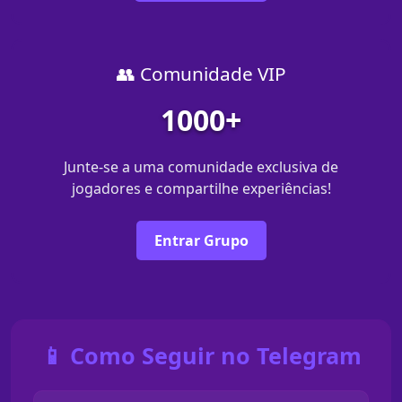
👥 Comunidade VIP
1000+
Junte-se a uma comunidade exclusiva de
jogadores e compartilhe experiências!
Entrar Grupo
📱 Como Seguir no Telegram