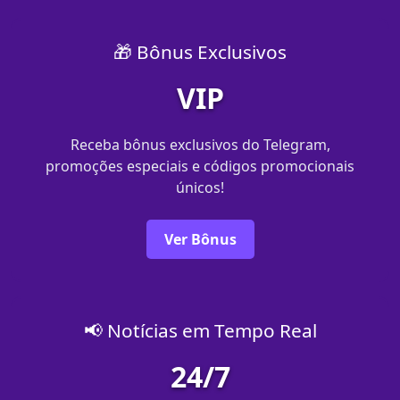
🎁 Bônus Exclusivos
VIP
Receba bônus exclusivos do Telegram,
promoções especiais e códigos promocionais
únicos!
Ver Bônus
📢 Notícias em Tempo Real
24/7