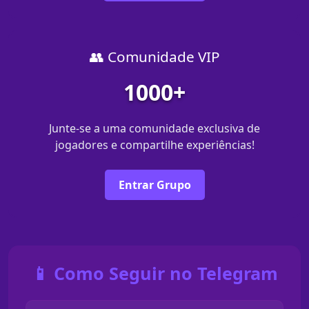
👥 Comunidade VIP
1000+
Junte-se a uma comunidade exclusiva de
jogadores e compartilhe experiências!
Entrar Grupo
📱 Como Seguir no Telegram