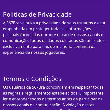
Políticas de Privacidade
A 567Bra valoriza a privacidade de seus usuários e está
empenhada em proteger todas as informações
pessoais fornecidas durante o uso de nossos canais de
comunicação. Todos os dados coletados são utilizados
exclusivamente para fins de melhoria contínua da
experiência de nossos jogadores.
Termos e Condições
Os usuários da 567Bra concordam em respeitar todas
as regras e regulamentos estabelecidos. É importante
ler e entender todos os termos antes de participar de
nossos canais de comunicação. A violação destes