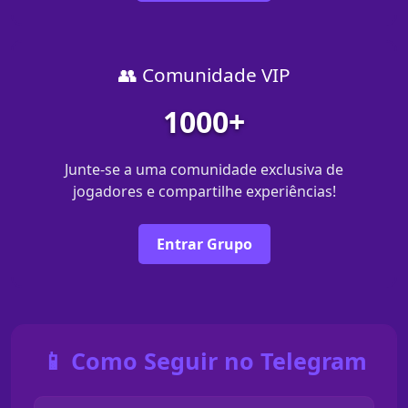
👥 Comunidade VIP
1000+
Junte-se a uma comunidade exclusiva de
jogadores e compartilhe experiências!
Entrar Grupo
📱 Como Seguir no Telegram