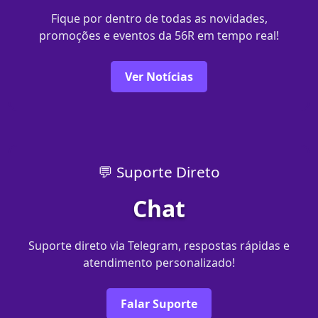
Fique por dentro de todas as novidades,
promoções e eventos da 56R em tempo real!
Ver Notícias
💬 Suporte Direto
Chat
Suporte direto via Telegram, respostas rápidas e
atendimento personalizado!
Falar Suporte