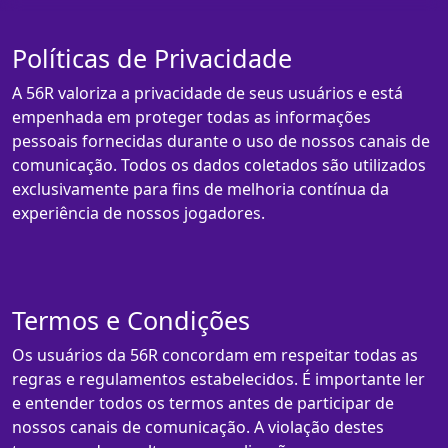
Políticas de Privacidade
A 56R valoriza a privacidade de seus usuários e está
empenhada em proteger todas as informações
pessoais fornecidas durante o uso de nossos canais de
comunicação. Todos os dados coletados são utilizados
exclusivamente para fins de melhoria contínua da
experiência de nossos jogadores.
Termos e Condições
Os usuários da 56R concordam em respeitar todas as
regras e regulamentos estabelecidos. É importante ler
e entender todos os termos antes de participar de
nossos canais de comunicação. A violação destes