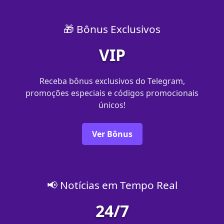
🎁 Bônus Exclusivos
VIP
Receba bônus exclusivos do Telegram,
promoções especiais e códigos promocionais
únicos!
Ver Bônus
📢 Notícias em Tempo Real
24/7