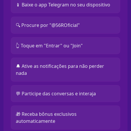
📱 Baixe o app Telegram no seu dispositivo
🔍 Procure por "@56ROficial"
👆 Toque em "Entrar" ou "Join"
🔔 Ative as notificações para não perder
nada
💬 Participe das conversas e interaja
🎁 Receba bônus exclusivos
automaticamente