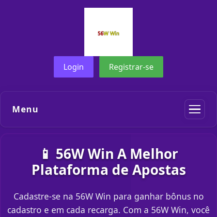
Login
Registrar-se
Menu
📱 56W Win A Melhor
Plataforma de Apostas
Cadastre-se na 56W Win para ganhar bônus no
cadastro e em cada recarga. Com a 56W Win, você