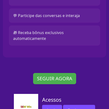
💬 Participe das conversas e interaja
🎁 Receba bônus exclusivos
automaticamente
SEGUIR AGORA
Acessos