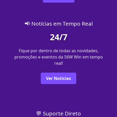
📢 Notícias em Tempo Real
24/7
Fique por dentro de todas as novidades,
promoções e eventos da 56W Win em tempo
real!
Ver Notícias
💬 Suporte Direto