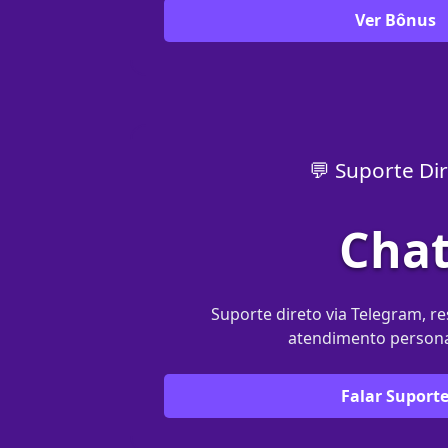
Ver Bônus
💬 Suporte Di
Cha
Suporte direto via Telegram, r
atendimento persona
Falar Suport