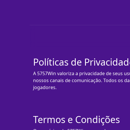
Políticas de Privacida
A 5757Win valoriza a privacidade de seus u
nossos canais de comunicação. Todos os dad
jogadores.
Termos e Condições