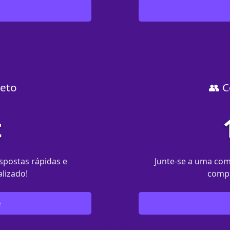
reto
👥 
t
espostas rápidas e
Junte-se a uma com
lizado!
compa
e