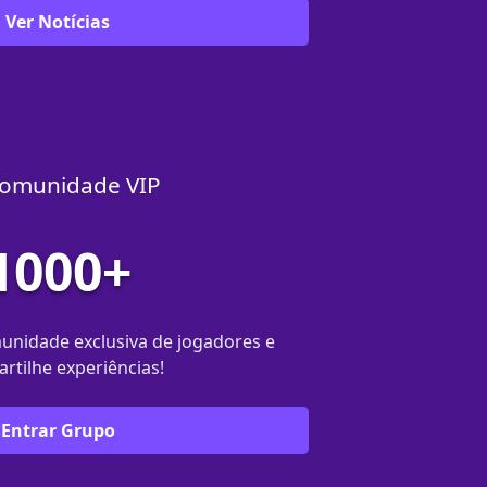
Ver Notícias
Comunidade VIP
1000+
unidade exclusiva de jogadores e
rtilhe experiências!
Entrar Grupo