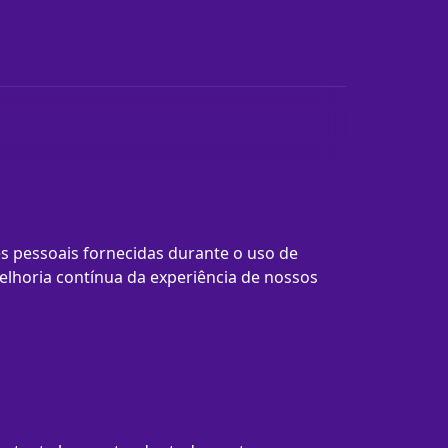
s pessoais fornecidas durante o uso de
elhoria contínua da experiência de nossos