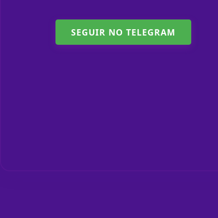
SEGUIR NO TELEGRAM