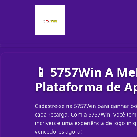
📱 5757Win A Me
Plataforma de A
Cadastre-se na 5757Win para ganhar bô
cada recarga. Com a 5757Win, você tem
incríveis e uma experiência de jogo inig
vencedores agora!