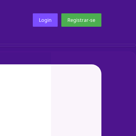
Login
Registrar-se