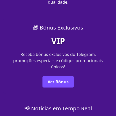
qualidade.
🎁 Bônus Exclusivos
VIP
Receba bônus exclusivos do Telegram,
promoções especiais e códigos promocionais
únicos!
Ver Bônus
📢 Notícias em Tempo Real