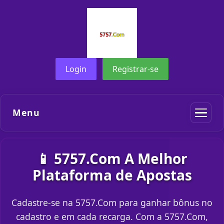
Login
Registrar-se
Menu
📱 5757.Com A Melhor
Plataforma de Apostas
Cadastre-se na 5757.Com para ganhar bônus no
cadastro e em cada recarga. Com a 5757.Com,