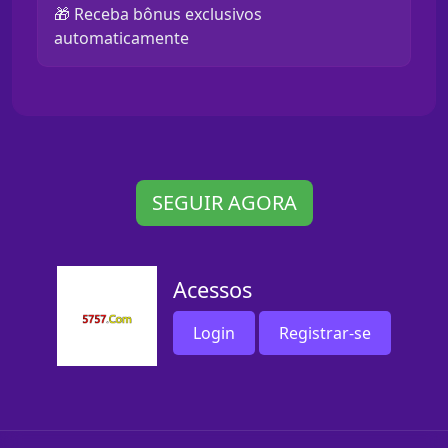
🎁 Receba bônus exclusivos
automaticamente
SEGUIR AGORA
Acessos
Login
Registrar-se