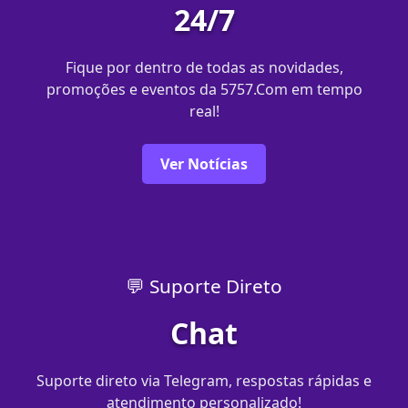
24/7
Fique por dentro de todas as novidades,
promoções e eventos da 5757.Com em tempo
real!
Ver Notícias
💬 Suporte Direto
Chat
Suporte direto via Telegram, respostas rápidas e
atendimento personalizado!