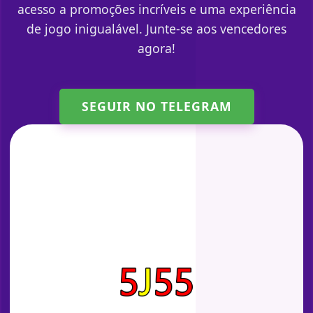
acesso a promoções incríveis e uma experiência
de jogo inigualável. Junte-se aos vencedores
agora!
SEGUIR NO TELEGRAM