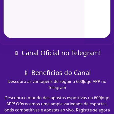
📱 Canal Oficial no Telegram!
📱 Benefícios do Canal
Descubra as vantagens de seguir a 600Jogo APP no
Telegram
Descubra o mundo das apostas esportivas na 600Jogo
APP! Oferecemos uma ampla variedade de esportes,
odds competitivas e apostas ao vivo. Registre-se agora