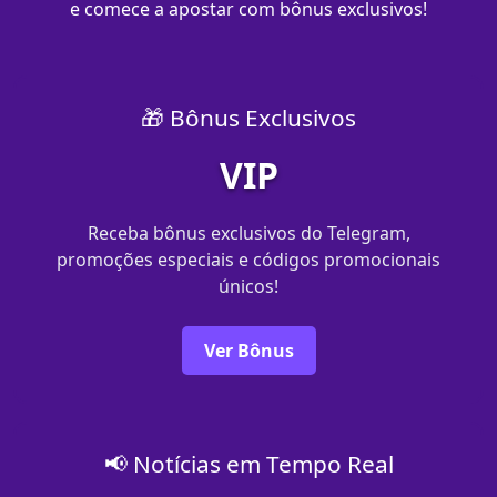
e comece a apostar com bônus exclusivos!
🎁 Bônus Exclusivos
VIP
Receba bônus exclusivos do Telegram,
promoções especiais e códigos promocionais
únicos!
Ver Bônus
📢 Notícias em Tempo Real