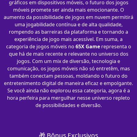
gráficos em dispositivos móveis, o futuro dos jogos
móveis promete ser ainda mais emocionante. O
aumento da possibilidade de jogos em nuvem permitirá
uma jogabilidade contínua e de alta qualidade,
rompendo as barreiras da plataforma e tornando a
experiência de jogo mais acessível. Em suma, a
categoria de jogos móveis no
65X Game
representa o
que há de mais recente e relevante no universo dos
jogos. Com um mix de diversão, tecnologia e
comunicação, os jogos móveis não só entretêm, mas
também conectam pessoas, moldando o futuro do
entretenimento digital de maneira eficaz e empolgante.
Se você ainda não explorou essa categoria, agora é a
hora perfeira para mergulhar nesse universo repleto
de possibilidades e diversão.
🎁 Bônus Exclusivos