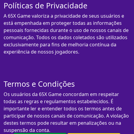
Políticas de Privacidade
A 65X Game valoriza a privacidade de seus usuários e
está empenhada em proteger todas as informações
pessoais fornecidas durante o uso de nossos canais de
comunicação. Todos os dados coletados são utilizados
exclusivamente para fins de melhoria contínua da
experiência de nossos jogadores.
Termos e Condições
Os usuários da 65X Game concordam em respeitar
todas as regras e regulamentos estabelecidos. É
importante ler e entender todos os termos antes de
participar de nossos canais de comunicação. A violação
destes termos pode resultar em penalizações ou na
suspensão da conta.