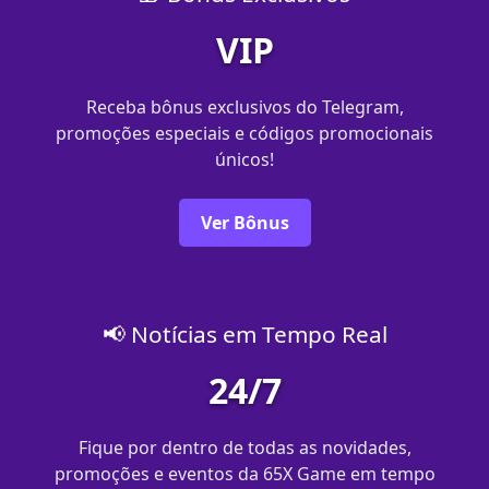
VIP
Receba bônus exclusivos do Telegram,
promoções especiais e códigos promocionais
únicos!
Ver Bônus
📢 Notícias em Tempo Real
24/7
Fique por dentro de todas as novidades,
promoções e eventos da 65X Game em tempo