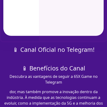
📱 Canal Oficial no Telegram!
📱 Benefícios do Canal
Descubra as vantagens de seguir a 65X Game no
Telegram
dor, mas também promove a inovação dentro da
indústria. À medida que as tecnologias continuam a
evoluir, como a implementação da 5G e a melhoria dos