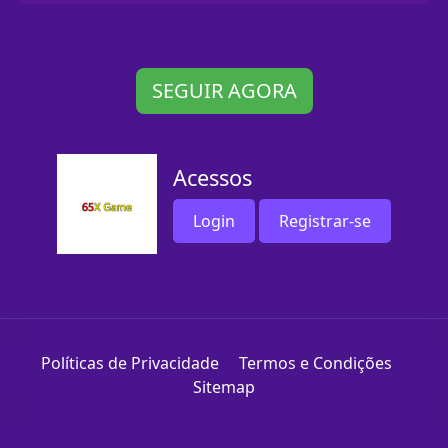
SEGUIR AGORA
Acessos
Login
Registrar-se
Políticas de Privacidade
Termos e Condições
Sitemap