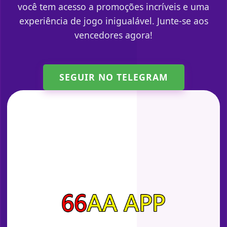
você tem acesso a promoções incríveis e uma
experiência de jogo inigualável. Junte-se aos
vencedores agora!
SEGUIR NO TELEGRAM