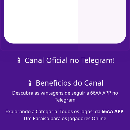
📱 Canal Oficial no Telegram!
📱 Benefícios do Canal
Descubra as vantagens de seguir a 66AA APP no
Telegram
Explorando a Categoria 'Todos os Jogos' da
66AA APP
:
Um Paraíso para os Jogadores Online