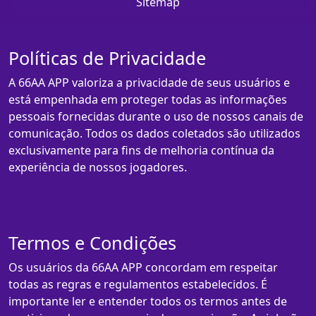
Sitemap
Políticas de Privacidade
A 66AA APP valoriza a privacidade de seus usuários e
está empenhada em proteger todas as informações
pessoais fornecidas durante o uso de nossos canais de
comunicação. Todos os dados coletados são utilizados
exclusivamente para fins de melhoria contínua da
experiência de nossos jogadores.
Termos e Condições
Os usuários da 66AA APP concordam em respeitar
todas as regras e regulamentos estabelecidos. É
importante ler e entender todos os termos antes de