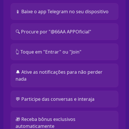
📱 Baixe o app Telegram no seu dispositivo
🔍 Procure por "@66AA APPOficial"
👆 Toque em "Entrar" ou "Join"
🔔 Ative as notificações para não perder
nada
💬 Participe das conversas e interaja
🎁 Receba bônus exclusivos
automaticamente