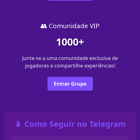
👥 Comunidade VIP
1000+
Junte-se a uma comunidade exclusiva de
jogadores e compartilhe experiências!
Entrar Grupo
📱 Como Seguir no Telegram