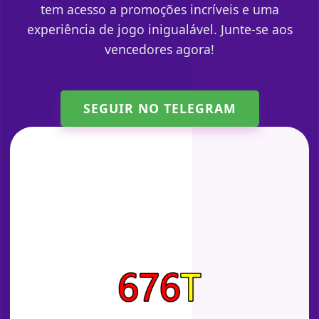
tem acesso a promoções incríveis e uma
experiência de jogo inigualável. Junte-se aos
vencedores agora!
SEGUIR NO TELEGRAM