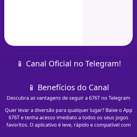
📱 Canal Oficial no Telegram!
📱 Benefícios do Canal
Descubra as vantagens de seguir a 676T no Telegram
Quer levar a diversão para qualquer lugar? Baixe o App
676T e tenha acesso imediato a todos os seus jogos
favoritos. O aplicativo é leve, rápido e compatível com