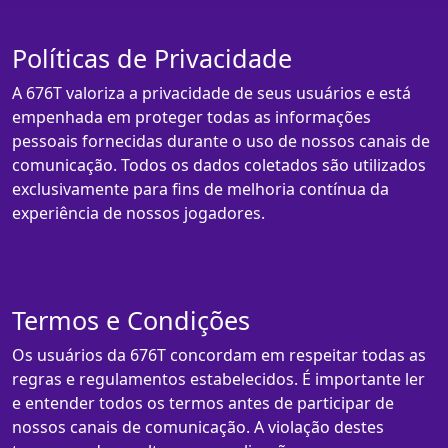
Políticas de Privacidade
A 676T valoriza a privacidade de seus usuários e está
empenhada em proteger todas as informações
pessoais fornecidas durante o uso de nossos canais de
comunicação. Todos os dados coletados são utilizados
exclusivamente para fins de melhoria contínua da
experiência de nossos jogadores.
Termos e Condições
Os usuários da 676T concordam em respeitar todas as
regras e regulamentos estabelecidos. É importante ler
e entender todos os termos antes de participar de
nossos canais de comunicação. A violação destes