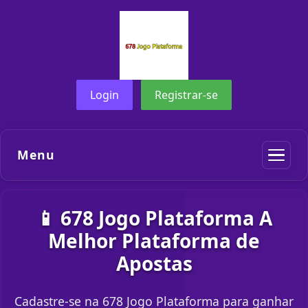
Login
Registrar-se
Menu
📱 678 Jogo Plataforma A
Melhor Plataforma de
Apostas
Cadastre-se na 678 Jogo Plataforma para ganhar