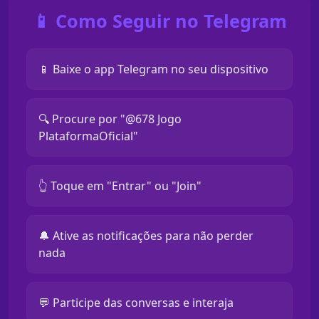
📱 Como Seguir no Telegram
📱 Baixe o app Telegram no seu dispositivo
🔍 Procure por "@678 Jogo
PlataformaOficial"
👆 Toque em "Entrar" ou "Join"
🔔 Ative as notificações para não perder
nada
💬 Participe das conversas e interaja