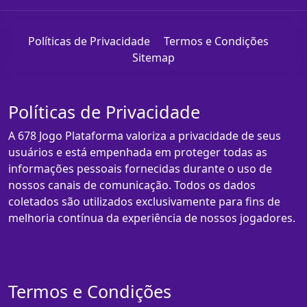
Políticas de Privacidade
Termos e Condições
Sitemap
Políticas de Privacidade
A 678 Jogo Plataforma valoriza a privacidade de seus
usuários e está empenhada em proteger todas as
informações pessoais fornecidas durante o uso de
nossos canais de comunicação. Todos os dados
coletados são utilizados exclusivamente para fins de
melhoria contínua da experiência de nossos jogadores.
Termos e Condições