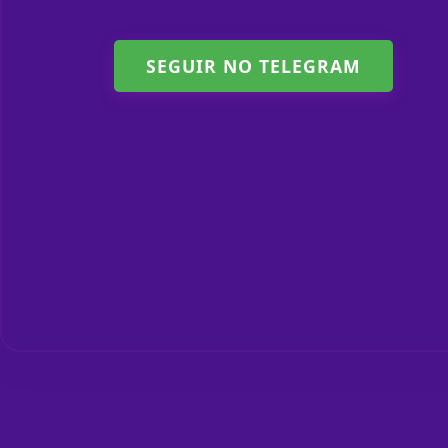
SEGUIR NO TELEGRAM