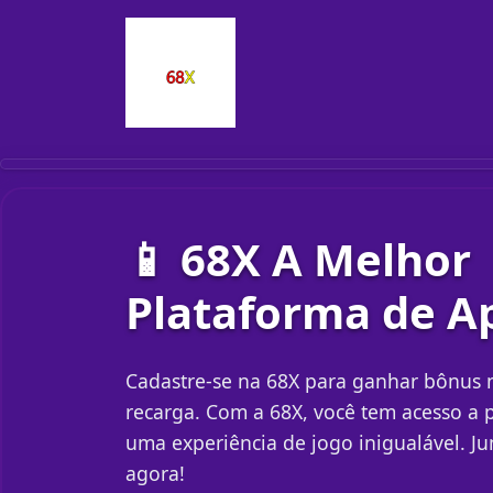
📱 68X A Melhor
Plataforma de A
Cadastre-se na 68X para ganhar bônus 
recarga. Com a 68X, você tem acesso a 
uma experiência de jogo inigualável. J
agora!