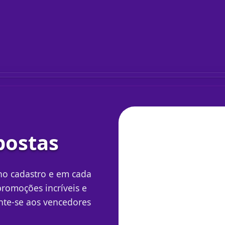
postas
no cadastro e em cada
promoções incríveis e
unte-se aos vencedores