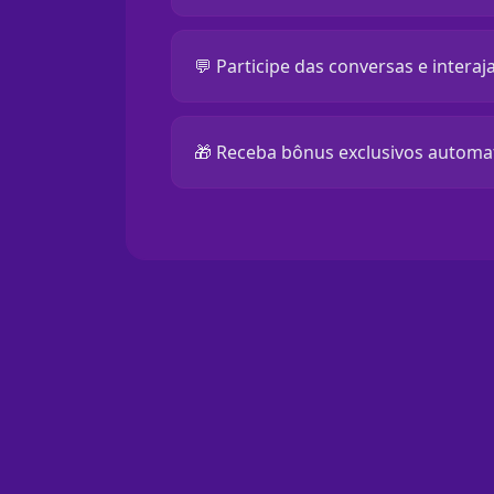
💬 Participe das conversas e interaj
🎁 Receba bônus exclusivos autom