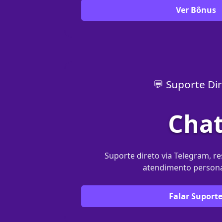
Ver Bônus
💬 Suporte Di
Cha
Suporte direto via Telegram, r
atendimento persona
Falar Suport