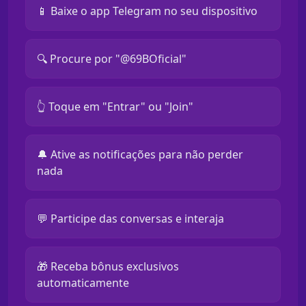
📱 Baixe o app Telegram no seu dispositivo
🔍 Procure por "@69BOficial"
👆 Toque em "Entrar" ou "Join"
🔔 Ative as notificações para não perder
nada
💬 Participe das conversas e interaja
🎁 Receba bônus exclusivos
automaticamente