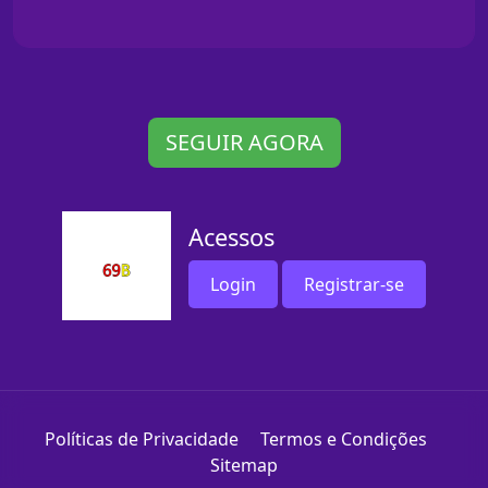
SEGUIR AGORA
Acessos
Login
Registrar-se
Políticas de Privacidade
Termos e Condições
Sitemap