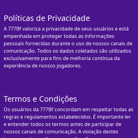
Políticas de Privacidade
A 777Bf valoriza a privacidade de seus usuários e está
empenhada em proteger todas as informações
pessoais fornecidas durante o uso de nossos canais de
comunicação. Todos os dados coletados são utilizados
exclusivamente para fins de melhoria contínua da
experiência de nossos jogadores.
Termos e Condições
Os usuários da 777Bf concordam em respeitar todas as
regras e regulamentos estabelecidos. É importante ler
e entender todos os termos antes de participar de
nossos canais de comunicação. A violação destes