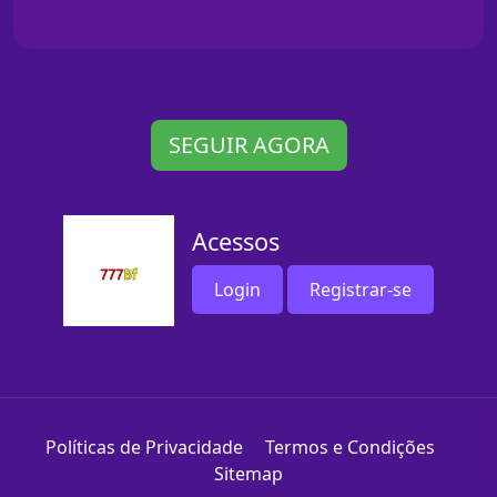
SEGUIR AGORA
Acessos
Login
Registrar-se
Políticas de Privacidade
Termos e Condições
Sitemap