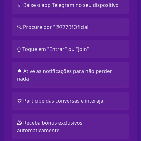
📱 Baixe o app Telegram no seu dispositivo
🔍 Procure por "@777BfOficial"
👆 Toque em "Entrar" ou "Join"
🔔 Ative as notificações para não perder
nada
💬 Participe das conversas e interaja
🎁 Receba bônus exclusivos
automaticamente