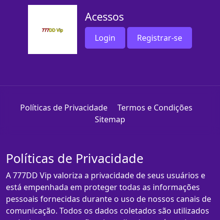
Acessos
Login
Registrar-se
Políticas de Privacidade
Termos e Condições
Sitemap
Políticas de Privacidade
A 777DD Vip valoriza a privacidade de seus usuários e
está empenhada em proteger todas as informações
pessoais fornecidas durante o uso de nossos canais de
comunicação. Todos os dados coletados são utilizados