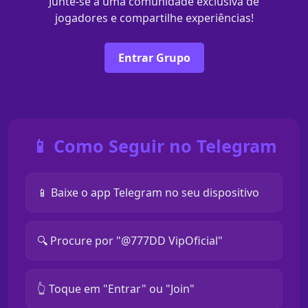
Junte-se a uma comunidade exclusiva de
jogadores e compartilhe experiências!
Entrar Grupo
📱 Como Seguir no Telegram
📱 Baixe o app Telegram no seu dispositivo
🔍 Procure por "@777DD VipOficial"
👆 Toque em "Entrar" ou "Join"