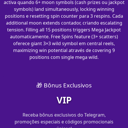
activa quando 6+ moon symbols (cash prizes ou jackpot
symbols) land simultaneously, locking winning
positions e resetting spin counter para 3 respins. Cada
additional moon extends contador, criando escalating
tension. Filling all 15 positions triggers Mega Jackpot
automaticamente. Free Spins feature (3+ scatters)
oferece giant 3×3 wild symbol em central reels,
maximizing win potential através de covering 9
positions com single mega wild.
🎁 Bônus Exclusivos
VIP
Receba bônus exclusivos do Telegram,
promoções especiais e códigos promocionais