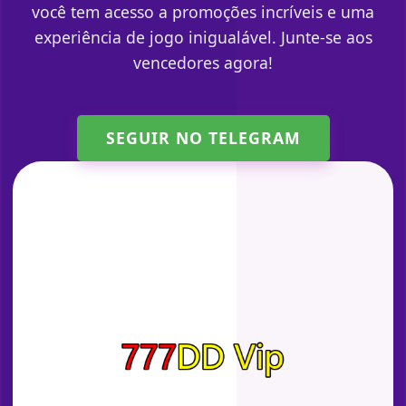
você tem acesso a promoções incríveis e uma
experiência de jogo inigualável. Junte-se aos
vencedores agora!
SEGUIR NO TELEGRAM