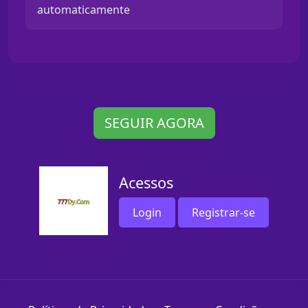
automaticamente
SEGUIR AGORA
Acessos
Login
Registrar-se