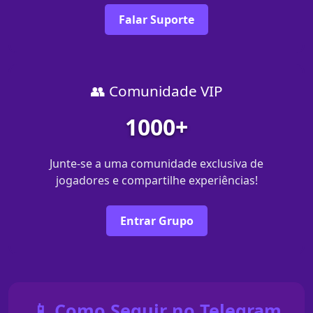
Falar Suporte
👥 Comunidade VIP
1000+
Junte-se a uma comunidade exclusiva de
jogadores e compartilhe experiências!
Entrar Grupo
📱 Como Seguir no Telegram