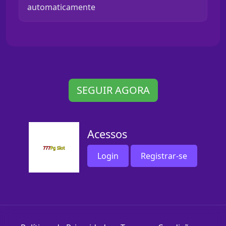
automaticamente
SEGUIR AGORA
Acessos
Login
Registrar-se