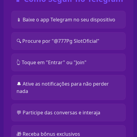
📱 Baixe o app Telegram no seu dispositivo
🔍 Procure por "@777Pg SlotOficial"
👆 Toque em "Entrar" ou "Join"
🔔 Ative as notificações para não perder
nada
💬 Participe das conversas e interaja
🎁 Receba bônus exclusivos