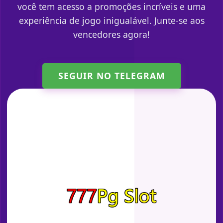
você tem acesso a promoções incríveis e uma
experiência de jogo inigualável. Junte-se aos
vencedores agora!
SEGUIR NO TELEGRAM