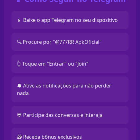
📱 Baixe o app Telegram no seu dispositivo
🔍 Procure por "@777RR ApkOficial"
👆 Toque em "Entrar" ou "Join"
🔔 Ative as notificações para não perder
nada
💬 Participe das conversas e interaja
🎁 Receba bônus exclusivos