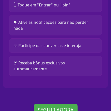
👆 Toque em "Entrar" ou "Join"
🔔 Ative as notificações para não perder
nada
💬 Participe das conversas e interaja
🎁 Receba bônus exclusivos
automaticamente
SEGUIR AGORA