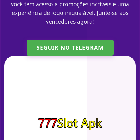
você tem acesso a promoções incríveis e uma
experiência de jogo inigualável. Junte-se aos
vencedores agora!
SEGUIR NO TELEGRAM