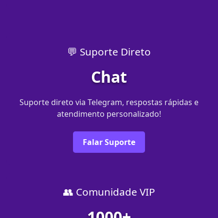
💬 Suporte Direto
Chat
Suporte direto via Telegram, respostas rápidas e
atendimento personalizado!
Falar Suporte
👥 Comunidade VIP
1000+