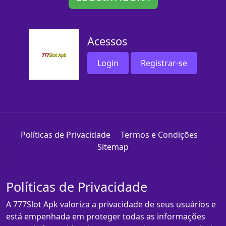
Acessos
Login
Registrar-se
Políticas de Privacidade
Termos e Condições
Sitemap
Políticas de Privacidade
A 777Slot Apk valoriza a privacidade de seus usuários e
está empenhada em proteger todas as informações