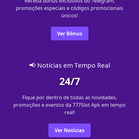
Receba bônus exclusivos do Telegram,
promoções especiais e códigos promocionais
únicos!
Ver Bônus
📢 Notícias em Tempo Real
24/7
Fique por dentro de todas as novidades,
promoções e eventos da 777Slot Apk em tempo
real!
Ver Notícias