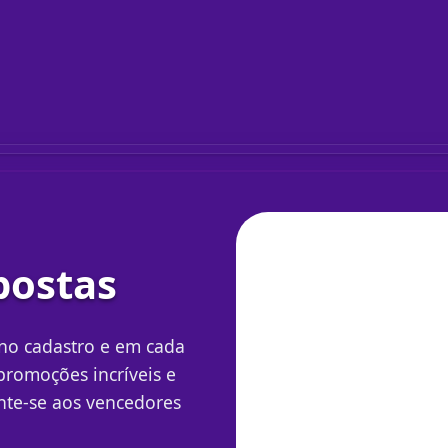
postas
no cadastro e em cada
promoções incríveis e
unte-se aos vencedores