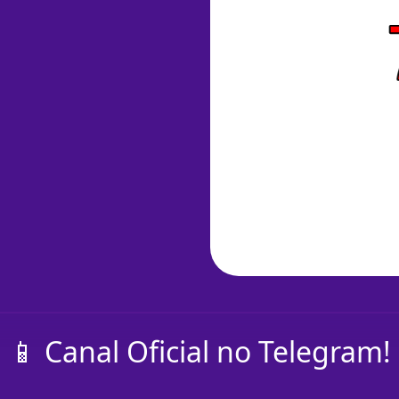
📱 Canal Oficial no Telegram!