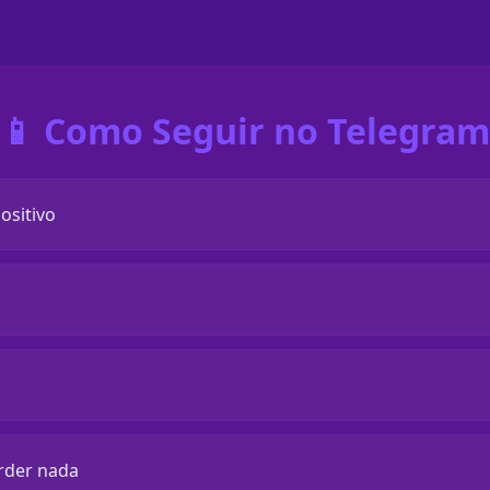
📱 Como Seguir no Telegram
ositivo
erder nada