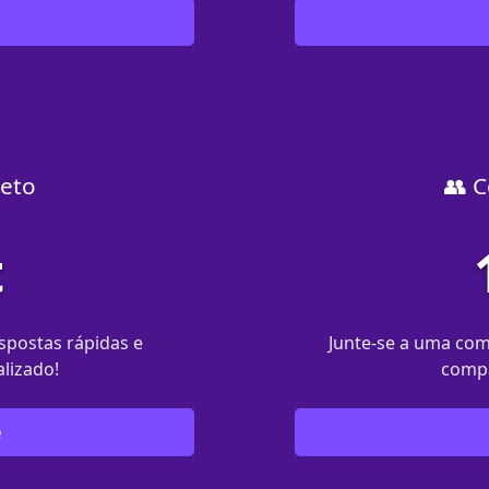
reto
👥 
t
espostas rápidas e
Junte-se a uma com
lizado!
compa
e