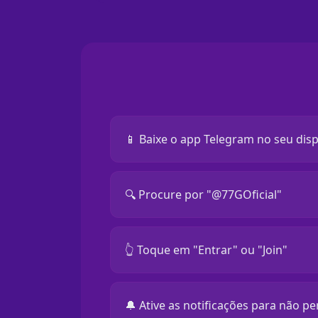
📱 Baixe o app Telegram no seu disp
🔍 Procure por "@77GOficial"
👆 Toque em "Entrar" ou "Join"
🔔 Ative as notificações para não p