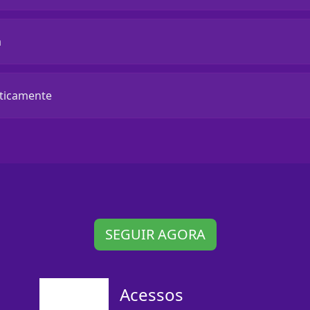
a
aticamente
SEGUIR AGORA
Acessos