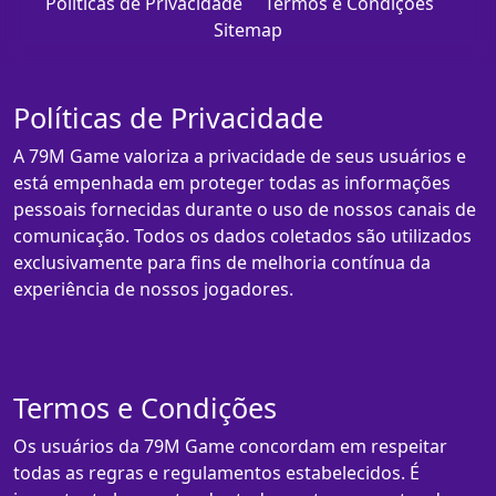
Políticas de Privacidade
Termos e Condições
Sitemap
Políticas de Privacidade
A 79M Game valoriza a privacidade de seus usuários e
está empenhada em proteger todas as informações
pessoais fornecidas durante o uso de nossos canais de
comunicação. Todos os dados coletados são utilizados
exclusivamente para fins de melhoria contínua da
experiência de nossos jogadores.
Termos e Condições
Os usuários da 79M Game concordam em respeitar
todas as regras e regulamentos estabelecidos. É