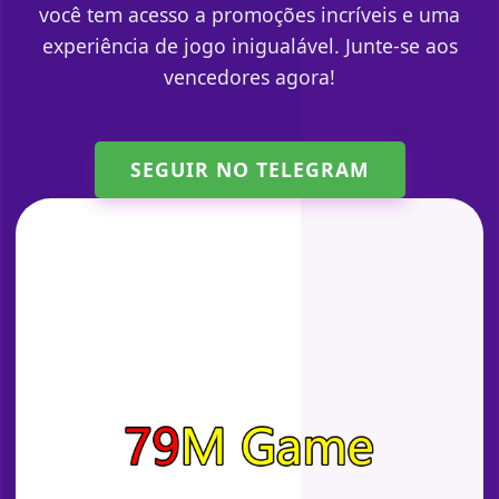
você tem acesso a promoções incríveis e uma
experiência de jogo inigualável. Junte-se aos
vencedores agora!
SEGUIR NO TELEGRAM