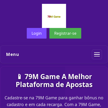
Login
Registrar-se
Menu
📱 79M Game A Melhor
Plataforma de Apostas
Cadastre-se na 79M Game para ganhar bônus no
cadastro e em cada recarga. Com a 79M Game,