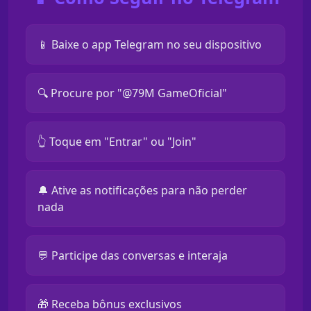
📱 Baixe o app Telegram no seu dispositivo
🔍 Procure por "@79M GameOficial"
👆 Toque em "Entrar" ou "Join"
🔔 Ative as notificações para não perder
nada
💬 Participe das conversas e interaja
🎁 Receba bônus exclusivos