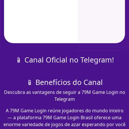
📱 Canal Oficial no Telegram!
📱 Benefícios do Canal
Descubra as vantagens de seguir a 79M Game Login no
Telegram
A 79M Game Login reúne jogadores do mundo inteiro
— a plataforma 79M Game Login Brasil oferece uma
enorme variedade de jogos de azar esperando por você