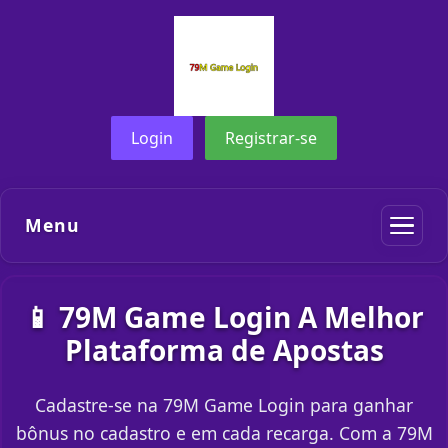
Login
Registrar-se
Menu
📱 79M Game Login A Melhor
Plataforma de Apostas
Cadastre-se na 79M Game Login para ganhar
bônus no cadastro e em cada recarga. Com a 79M