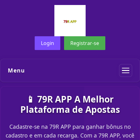
Login
Registrar-se
Menu
📱 79R APP A Melhor
Plataforma de Apostas
Cadastre-se na 79R APP para ganhar bônus no
cadastro e em cada recarga. Com a 79R APP, você