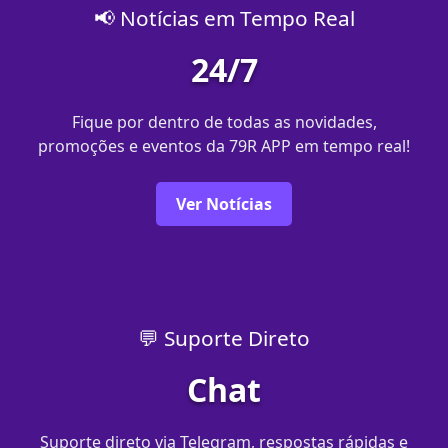
📢 Notícias em Tempo Real
24/7
Fique por dentro de todas as novidades,
promoções e eventos da 79R APP em tempo real!
Ver Notícias
💬 Suporte Direto
Chat
Suporte direto via Telegram, respostas rápidas e