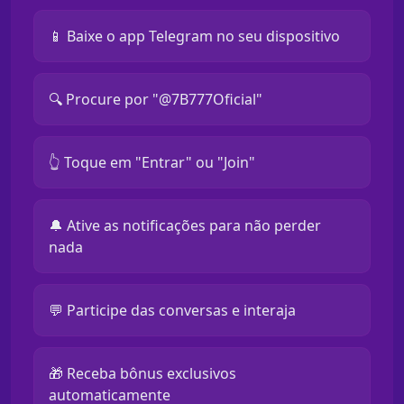
📱 Baixe o app Telegram no seu dispositivo
🔍 Procure por "@7B777Oficial"
👆 Toque em "Entrar" ou "Join"
🔔 Ative as notificações para não perder
nada
💬 Participe das conversas e interaja
🎁 Receba bônus exclusivos
automaticamente