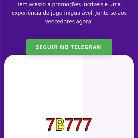
tem acesso a promoções incríveis e uma
experiência de jogo inigualável. Junte-se aos
vencedores agora!
SEGUIR NO TELEGRAM