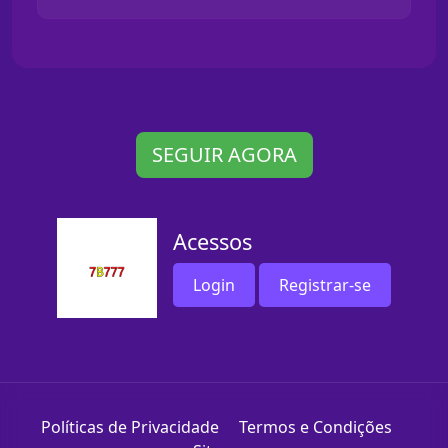
SEGUIR AGORA
Acessos
Login
Registrar-se
Políticas de Privacidade
Termos e Condições