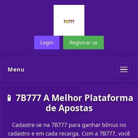
Login
Registrar-se
Menu
📱 7B777 A Melhor Plataforma
de Apostas
Cadastre-se na 7B777 para ganhar bônus no
cadastro e em cada recarga. Com a 7B777, você