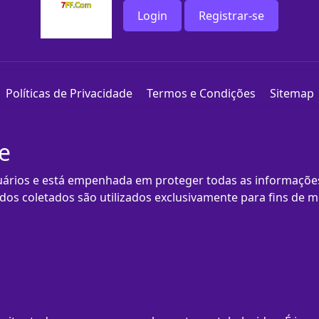
Login
Registrar-se
Políticas de Privacidade
Termos e Condições
Sitemap
de
suários e está empenhada em proteger todas as informaçõe
os coletados são utilizados exclusivamente para fins de m