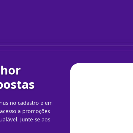
lhor
postas
nus no cadastro e em
 acesso a promoções
ualável. Junte-se aos