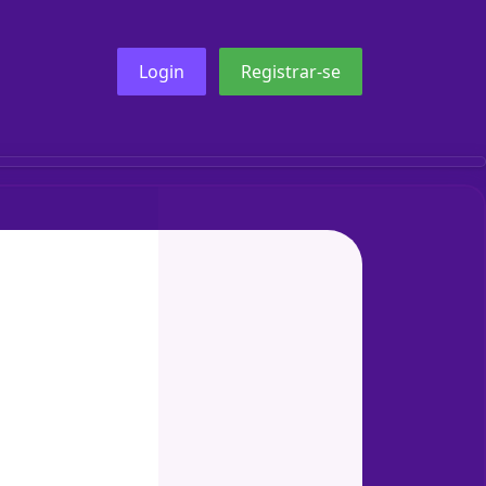
Login
Registrar-se