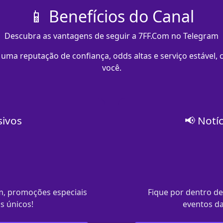
📱 Benefícios do Canal
Descubra as vantagens de seguir a 7FF.Com no Telegram
uma reputação de confiança, odds altas e serviço estável,
você.
sivos
📢 Notí
m, promoções especiais
Fique por dentro d
s únicos!
eventos d