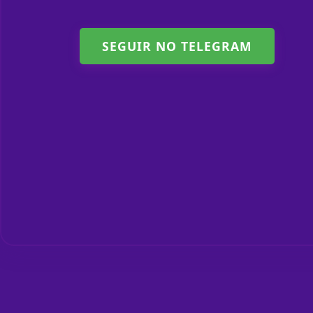
SEGUIR NO TELEGRAM