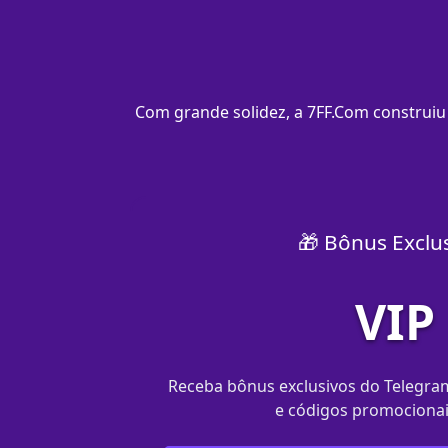
Com grande solidez, a 7FF.Com construiu 
🎁 Bônus Exclu
VIP
Receba bônus exclusivos do Telegra
e códigos promocionai