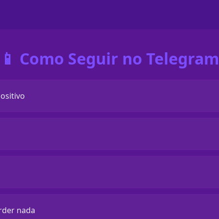
📱 Como Seguir no Telegram
ositivo
erder nada