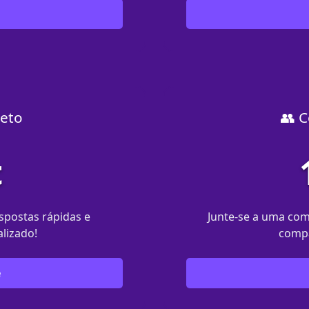
reto
👥 
t
espostas rápidas e
Junte-se a uma com
lizado!
compa
e