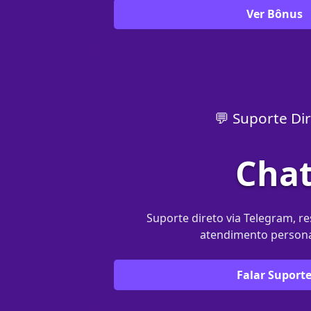
Ver Bônus
💬 Suporte Di
Cha
Suporte direto via Telegram, r
atendimento persona
Falar Suport