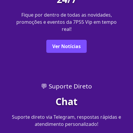
Fique por dentro de todas as novidades,
promoções e eventos da 7P55 Vip em tempo
real!
Ver Notícias
💬 Suporte Direto
Chat
Suporte direto via Telegram, respostas rápidas e
atendimento personalizado!