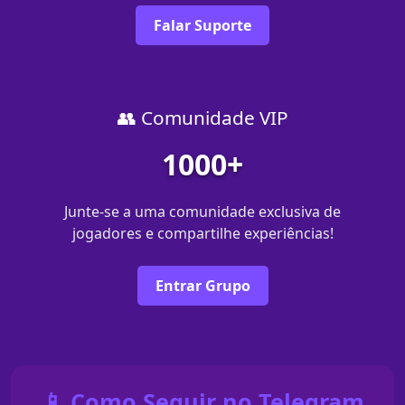
Falar Suporte
👥 Comunidade VIP
1000+
Junte-se a uma comunidade exclusiva de
jogadores e compartilhe experiências!
Entrar Grupo
📱 Como Seguir no Telegram