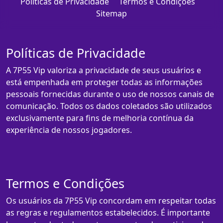
Políticas de Privacidade
Termos e Condições
Sitemap
Políticas de Privacidade
A 7P55 Vip valoriza a privacidade de seus usuários e
está empenhada em proteger todas as informações
pessoais fornecidas durante o uso de nossos canais de
comunicação. Todos os dados coletados são utilizados
exclusivamente para fins de melhoria contínua da
experiência de nossos jogadores.
Termos e Condições
Os usuários da 7P55 Vip concordam em respeitar todas
as regras e regulamentos estabelecidos. É importante