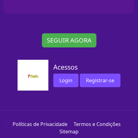
SEGUIR AGORA
Acessos
Login
Registrar-se
Políticas de Privacidade
Termos e Condições
Sitemap