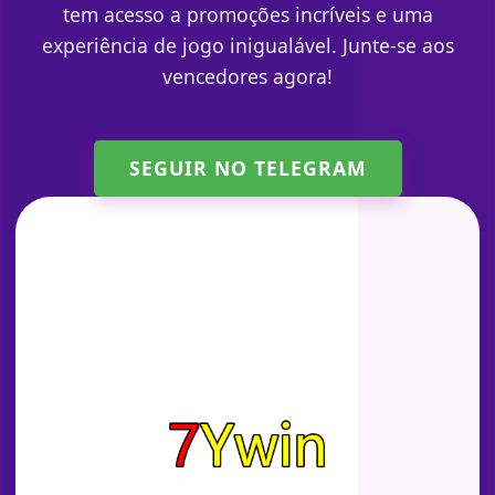
tem acesso a promoções incríveis e uma
experiência de jogo inigualável. Junte-se aos
vencedores agora!
SEGUIR NO TELEGRAM