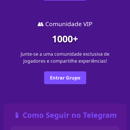
👥 Comunidade VIP
1000+
Junte-se a uma comunidade exclusiva de
jogadores e compartilhe experiências!
Entrar Grupo
📱 Como Seguir no Telegram