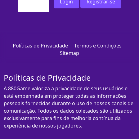
Login
Registrar-se
Políticas de Privacidade
Termos e Condições
Sitemap
Políticas de Privacidade
A 880Game valoriza a privacidade de seus usuários e
está empenhada em proteger todas as informações
pessoais fornecidas durante o uso de nossos canais de
comunicação. Todos os dados coletados são utilizados
exclusivamente para fins de melhoria contínua da
experiência de nossos jogadores.