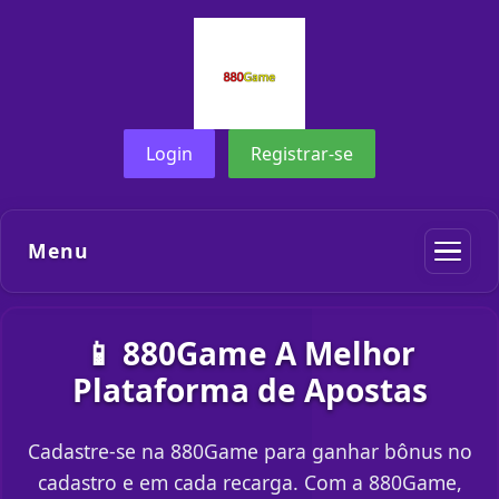
Login
Registrar-se
Menu
📱 880Game A Melhor
Plataforma de Apostas
Cadastre-se na 880Game para ganhar bônus no
cadastro e em cada recarga. Com a 880Game,